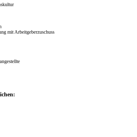
skultur
n
rung mit Arbeitgeberzuschuss
angestellte
ichen: